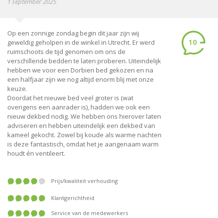
1 september 2025
Op een zonnige zondag begin dit jaar zijn wij
10
geweldig geholpen in de winkel in Utrecht. Er werd
ruimschoots de tijd genomen om ons de
verschillende bedden te laten proberen. Uiteindelijk
hebben we voor een Dorbien bed gekozen en na
een halfjaar zijn we nog altijd enorm blij met onze
keuze.
Doordat het nieuwe bed veel groter is (wat
overigens een aanrader is), hadden we ook een
nieuw dekbed nodig. We hebben ons hierover laten
adviseren en hebben uiteindelijk een dekbed van
kameel gekocht. Zowel bij koude als warme nachten
is deze fantastisch, omdat het je aangenaam warm
houdt én ventileert.
prijs/kwaliteit verhouding
klantgerichtheid
service van de medewerkers