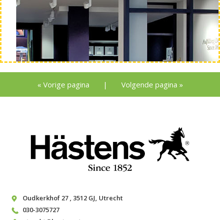
« Vorige pagina
|
Volgende pagina »
Oudkerkhof 27
,
3512 GJ
,
Utrecht
030-3075727