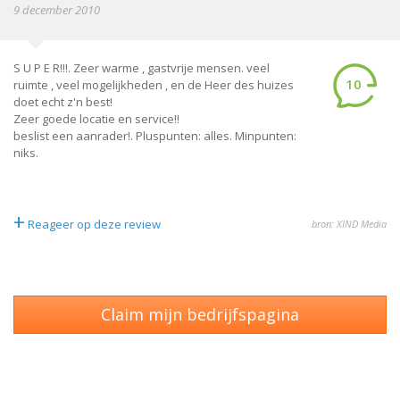
9 december 2010
S U P E R!!!. Zeer warme , gastvrije mensen. veel
10
ruimte , veel mogelijkheden , en de Heer des huizes
doet echt z'n best!
Zeer goede locatie en service!!
beslist een aanrader!. Pluspunten: alles. Minpunten:
niks.
+
Reageer op deze review
bron: XIND Media
Claim mijn bedrijfspagina