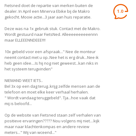
Fietsned doet de repartie van merken buiten de
1.0
dealer. In April een Minerva Ebike bij de Makro
gekocht. Mooie actie...3 jaar aan huis reparatie.
Deze was na 1x gebruik stuk. Contact met de Makro.
Wordt gestuurd naar FietsNed. Alleeeeeeeeeennn
maar ELLEEENNDEEE!!!!
10x gebeld voor een afspraak..." Nee de monteur
neemt contact met u op..Nee het is erg druk...Nee ik
heb geen idee....Is hij nog niet geweest...kan niks in
het systeem terugvinden"
NIEMAND WEET IETS..
Bel 3x op een dag terug..krijg zelfde mensen aan de
telefoon en moet elke keer verhaal herhalen.
" Wordt vandaag teruggebeld". Tja...hoe vaak dat
mij is beloofd...
Op de website van Fietsned staan zelf verhalen van
positieve ervaringen????? Nou volgens mij niet....kijk
maar naar klachtenkompas en andere review
meters..." Wij van wceend..."