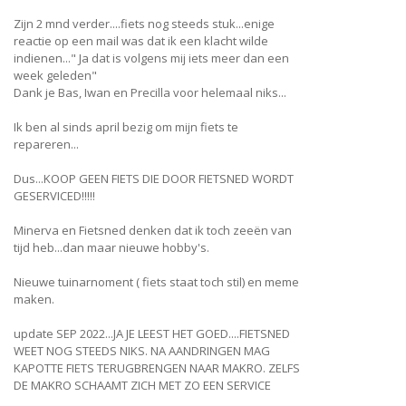
Zijn 2 mnd verder....fiets nog steeds stuk...enige
reactie op een mail was dat ik een klacht wilde
indienen..." Ja dat is volgens mij iets meer dan een
week geleden"
Dank je Bas, Iwan en Precilla voor helemaal niks...
Ik ben al sinds april bezig om mijn fiets te
repareren...
Dus...KOOP GEEN FIETS DIE DOOR FIETSNED WORDT
GESERVICED!!!!!
Minerva en Fietsned denken dat ik toch zeeën van
tijd heb...dan maar nieuwe hobby's.
Nieuwe tuinarnoment ( fiets staat toch stil) en meme
maken.
update SEP 2022...JA JE LEEST HET GOED....FIETSNED
WEET NOG STEEDS NIKS. NA AANDRINGEN MAG
KAPOTTE FIETS TERUGBRENGEN NAAR MAKRO. ZELFS
DE MAKRO SCHAAMT ZICH MET ZO EEN SERVICE