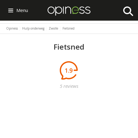
Menu
Opiness
Hulp onderweg
Zwolle
Fietsned
Fietsned
1.9
5 reviews