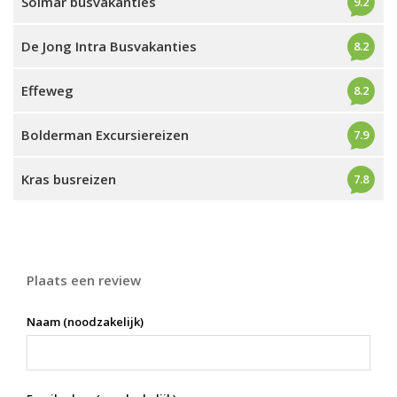
Solmar busvakanties
9.2
De Jong Intra Busvakanties
8.2
Effeweg
8.2
Bolderman Excursiereizen
7.9
Kras busreizen
7.8
Plaats een review
Naam (noodzakelijk)