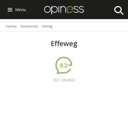
Menu
Opiness
Busvakanties
Effeweg
Effeweg
8.2
921 reviews