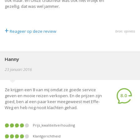
ook maar. en ONZE chauffeur was ook niet vrolijk en
gezellig. dat was wel jammer.
+
Reageer op deze review
bron: opiness
Hanny
23 januari 2016
Ze krijgen een 8 van mij omdat ze goede service
8.0
geven en mooie reizen verkopen. En de prijzen zijn
goed, ben al een paar keer meegeweest met Effe-
Weg en heb nog nooit klachten gehad.
Prijs_kwaliteitverhouding
Klantgerichtheid