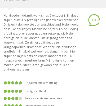
29 november 2022
Hoi Goedemiddag ik werk sinds 5 oktober jl. Bij deze
10
super leuke. En gezellige kringloopwinkel dromehof.
Dit is echt de mooiste van westfriesland. Hele mooie
en leuke spulletjes. Met kleine prijzen. En de kleding
afdeling ziet er super goed en verzorgd uit. Hele
aardige en leuke klanten. Die ik graag advies of
wegwijs maak. Ze zijn erg blij met deze
kringloopwinkel dromehof. Waar ze lekker kunnen
snuffelen. En altijd wel voor iets slagen. Ik ben hier
super op mijn plaats en enorm maar het zin. E ik
hoop.hier echt nog heel lang. Mij nuttig te kunnen
maken. Werk sfeer is top gewoon een leuk en
enthousiast team.
prijs/kwaliteit verhouding
klantgerichtheid
service van de medewerkers
informatieverstrekking