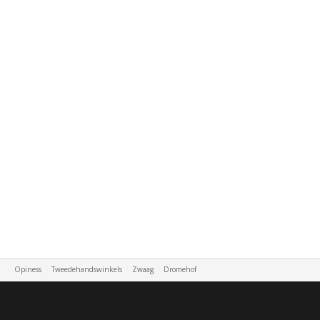
Opiness
Tweedehandswinkels
Zwaag
Dromehof