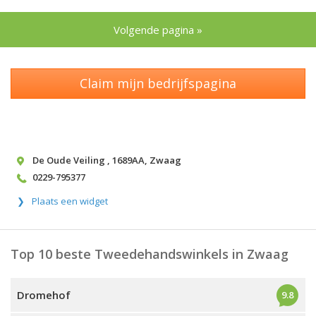
Volgende pagina »
Claim mijn bedrijfspagina
De Oude Veiling
,
1689AA
,
Zwaag
0229-795377
Plaats een widget
Top 10 beste Tweedehandswinkels in Zwaag
Dromehof
9.8