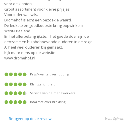
voor de klanten.
Groot assortiment voor kleine prijsjes.
Voor ieder wat wils.
Dromehof is echt een bezoekje waard.
De leukste en goedkoopste kringloopwinkel in
West-Friesland
En het allerbelangrijkste… het goede doel zijn de
eenzame en hulpbehoevende ouderen in de regio.
Al héél véél ouderen blij gemaakt.
Kijk maar eens op de website
www.dromehof.nl
prijs/kwaliteit verhouding
klantgerichtheid
service van de medewerkers
informatieverstrekking
+
Reageer op deze review
bron: Opiness