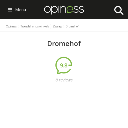
Menu
Opiness
Tweedehandswinkels
Zwaag
Dromehof
Dromehof
9.8
8 reviews