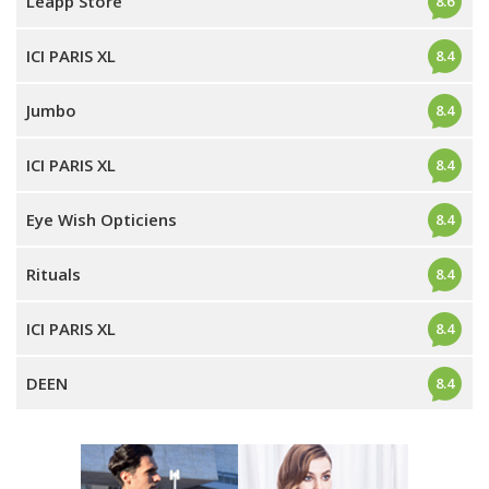
Leapp Store
8.6
ICI PARIS XL
8.4
Jumbo
8.4
ICI PARIS XL
8.4
Eye Wish Opticiens
8.4
Rituals
8.4
ICI PARIS XL
8.4
DEEN
8.4