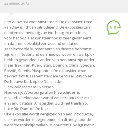
22 januari 2012
een aanwinst voor Amsterdam. De expositieruimte
8.0
van D&A is licht en uitnodigend. De exposities zijn
mooi en evenwichtig van inrichting en een feest
voor het oog. Het kunstaanbod is zeer gevarieerd
en daarom ook altijd verrassend omdat de
geselecteerde kunstenaars van diverse herkomst
zijn en in Nederland een nieuwe woon- en werkplek
hebben gevonden. Landen van herkomst zijn onder
meer: Irak, Iran, Koerdistan, Libanon, China, Soedan,
Bosnië, Servië.. Pluspunten: De expositieruimte
bevindt zich tussenAmsterdam Centraal Station en
De Nieuwe Kerk op de Dam in de
SintNicolaasstraat 15 tussen
NieuwezijdsVoorburgwal en Niewedijk en is
makkelijk beloopbaar vanaf Amsterdam CS (5 min)
en vanuit station Amsterdam Zuid met tramlijn 5,
halte 'de Dam' of 'De Kolk'.
Elke expositie wordt vergezeld van een introductie,
die kan worden meegenomen, en di het getoonde
werk toegankelijk maken. Minpunten: D&A ligt niet in