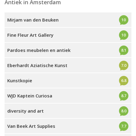
Antiek in Amsterdam
Mirjam van den Beuken
10
Fine Fleur Art Gallery
10
Pardoes meubelen en antiek
8.1
Eberhardt Aziatische Kunst
7.0
Kunstkopie
6.8
WJD Kaptein Curiosa
8.7
diversity and art
8.0
Van Beek Art Supplies
7.7