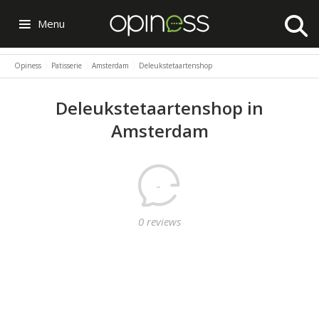
Menu
Opiness
Patisserie
Amsterdam
Deleukstetaartenshop
Deleukstetaartenshop in
Amsterdam
-
0 reviews