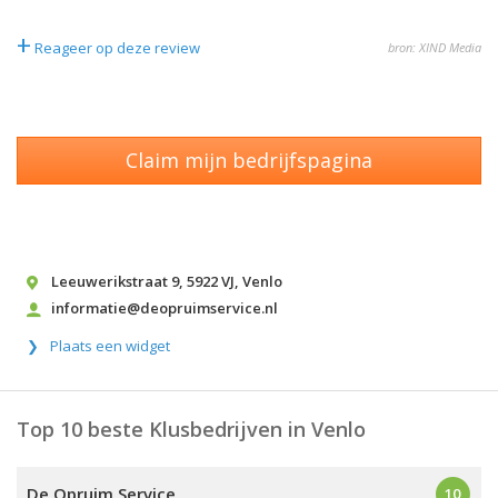
+
Reageer op deze review
bron: XIND Media
Claim mijn bedrijfspagina
Leeuwerikstraat 9
,
5922 VJ
,
Venlo
informatie@deopruimservice.nl
Plaats een widget
Top 10 beste Klusbedrijven in Venlo
De Opruim Service
10