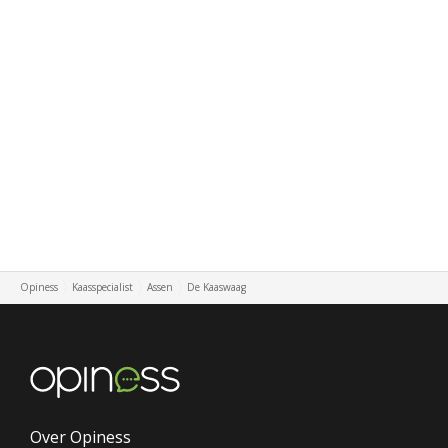
Opiness
Kaasspecialist
Assen
De Kaaswaag
Over Opiness