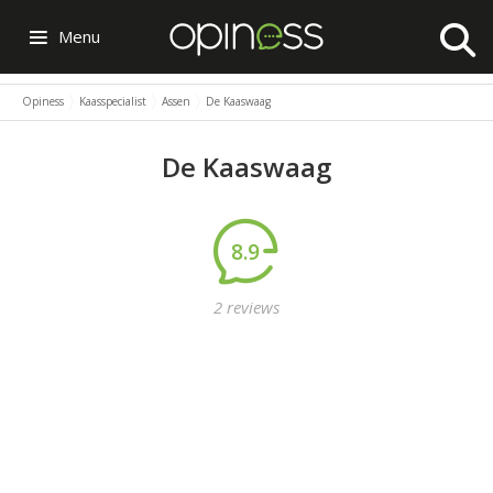
Menu
Opiness
Kaasspecialist
Assen
De Kaaswaag
De Kaaswaag
8.9
2 reviews