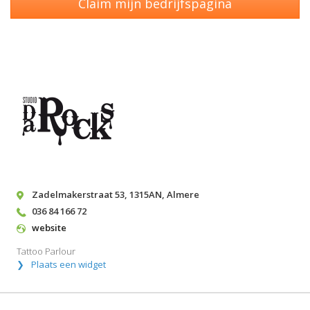
Claim mijn bedrijfspagina
Zadelmakerstraat 53
,
1315AN
,
Almere
036 84 166 72
website
Tattoo Parlour
Plaats een widget