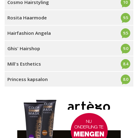
Cosmo Hairstyling
10
Rosita Haarmode
9.5
Hairfashion Angela
9.5
Ghis' Hairshop
9.0
Mill's Esthetics
8.4
Princess kapsalon
8.0