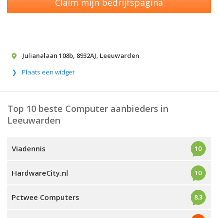
Claim mijn bedrijfspagina
Julianalaan 108b
,
8932AJ
,
Leeuwarden
Plaats een widget
Top 10 beste Computer aanbieders in
Leeuwarden
Viadennis
10
HardwareCity.nl
10
Pctwee Computers
8.3