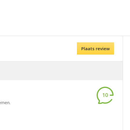
Plaats review
10
emen.