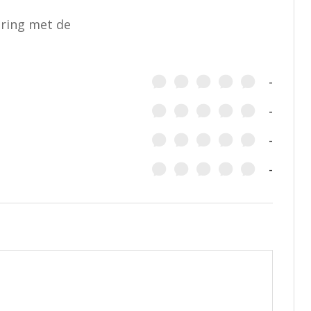
aring met de
-
-
-
-