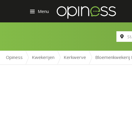
Menu
Opiness
Kwekerijen
Kerkwerve
Bloemenkwekerij 