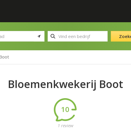
Zoek
Boot
Bloemenkwekerij Boot
10
1 review