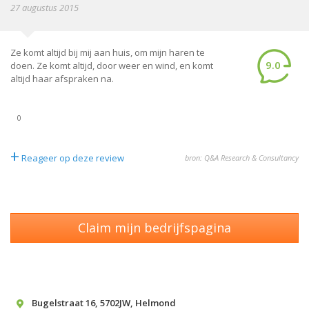
27 augustus 2015
Ze komt altijd bij mij aan huis, om mijn haren te
9.0
doen. Ze komt altijd, door weer en wind, en komt
altijd haar afspraken na.
0
+
Reageer op deze review
bron: Q&A Research & Consultancy
Claim mijn bedrijfspagina
Bugelstraat 16
,
5702JW
,
Helmond