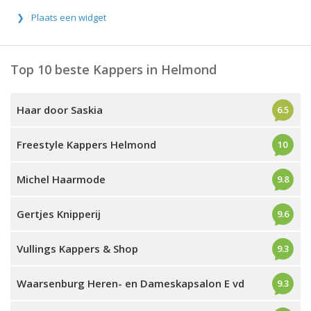
Plaats een widget
Top 10 beste Kappers in Helmond
Haar door Saskia
6.5
Freestyle Kappers Helmond
10
Michel Haarmode
9.8
Gertjes Knipperij
9.6
Vullings Kappers & Shop
9.3
Waarsenburg Heren- en Dameskapsalon E vd
9.3