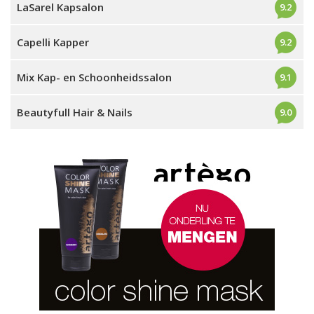
LaSarel Kapsalon
9.2
Capelli Kapper
9.2
Mix Kap- en Schoonheidssalon
9.1
Beautyfull Hair & Nails
9.0