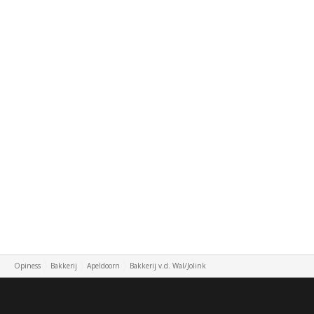
Opiness
Bakkerij
Apeldoorn
Bakkerij v.d. Wal/Jolink