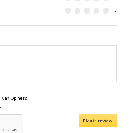
-
van Opiness.
s.