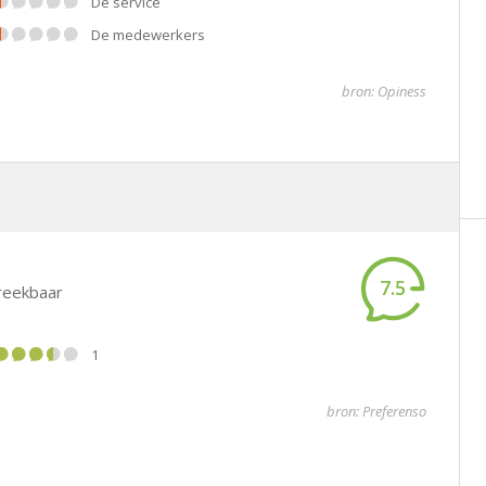
De service
De medewerkers
bron: Opiness
7.5
preekbaar
1
bron: Preferenso