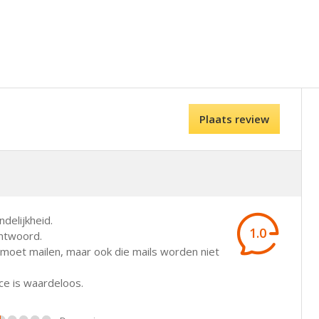
Plaats review
delijkheid.
1.0
antwoord.
 moet mailen, maar ook die mails worden niet
ice is waardeloos.