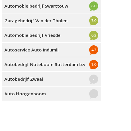
Automobielbedrijf Swarttouw
8.0
Garagebedrijf Van der Tholen
7.0
Automobielbedrijf Vriesde
6.3
Autoservice Auto Indumij
4.3
Autobedrijf Noteboom Rotterdam b.v.
1.0
Autobedrijf Zwaal
-
Auto Hoogenboom
-