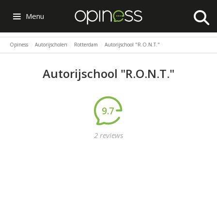
Menu
Opiness
Autorijscholen
Rotterdam
Autorijschool "R.O.N.T."
Autorijschool "R.O.N.T."
9.7
2 reviews