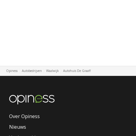
Opiness
Autobedrijven
Waalwijk
Autohuis De Graaff
Over Opiness
Nieuws