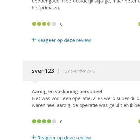
beddengoed. Heeft duidelijk slijtage, maar beter 
het prima zo.
0
+
Reageer op deze review
sven123
|
12 november 2013
Aardig en vakkundig personeel
Het was voor een operatie, alles werd super duid
waren heel aardig. de operatie was gelukt en ik b
0
+
Reageer op deze review