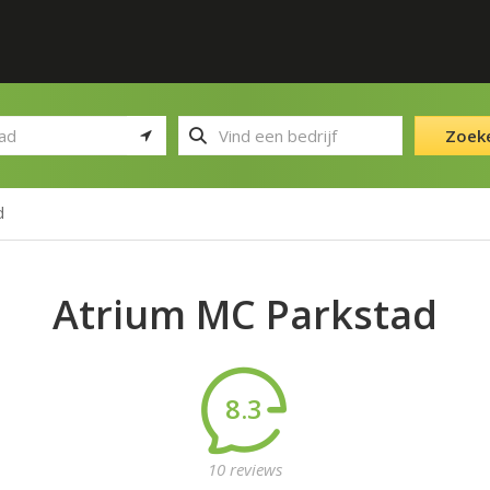
Zoek
d
Atrium MC Parkstad
8.3
10 reviews