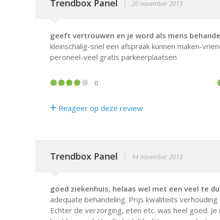
Trendbox Panel
|
20 november 2013
geeft vertrouwen en je word als mens behande
kleinschalig-snel een afspraak kunnen maken-vrien
peroneel-veel gratis parkeerplaatsen
0
+
Reageer op deze review
Trendbox Panel
|
14 november 2013
goed ziekenhuis, helaas wel met een veel te d
adequate behandeling. Prijs kwaliteits verhouding i
Echter de verzorging, eten etc. was heel goed. Je 