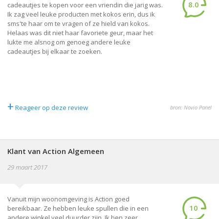
8.0
cadeautjes te kopen voor een vriendin die jarig was.
Ik zag veel leuke producten met kokos erin, dus ik
sms'te haar om te vragen of ze hield van kokos.
Helaas was dit niet haar favoriete geur, maar het
lukte me alsnog om genoeg andere leuke
cadeautjes bij elkaar te zoeken.
+
Reageer op deze review
bron: Novio Panel
Klant van Action Algemeen
29 maart 2017
Vanuit mijn woonomgeving is Action goed
10
bereikbaar. Ze hebben leuke spullen die in een
andere winkel veel duurder zijn. Ik ben zeer