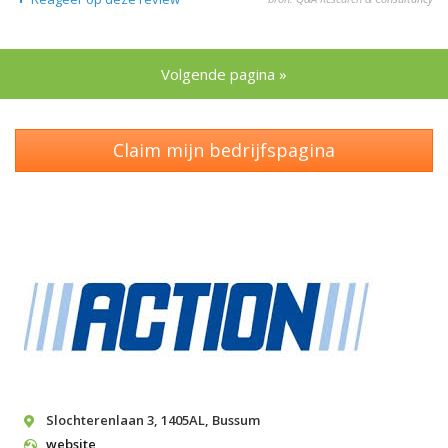
Volgende pagina »
Claim mijn bedrijfspagina
Slochterenlaan 3
,
1405AL
,
Bussum
website