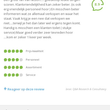
8.9
scoren. Klantvriendelijkheid kan zeker beter. (is ook
erg vriendelijk personeel hoor ) En misschien beter
informeren wat ze allemaal verkopen en waar het
staat. Vaak krijg je een nee dat verkopen we
niet.....terwijl je het dan later wel ergens tegen komt.
Handig is misschien een klanten toilet ( stukje
service) Maar goed verder zeer tevreden hoor
....kom er zeker 1 keer per week.
Prijs-kwaliteit
Personeel
Assortiment
Service
+
Reageer op deze review
bron: Q&A Research & Consultancy