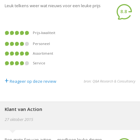
Leuk telkens weer wat nieuws voor een leuke prijs
8.8
Prijs-kwaliteit
Personeel
Assortiment
Service
+
Reageer op deze review
bron: Q&A Research & Consultancy
Klant van Action
27 oktober 2015
Ben grote fan van action......goedkoop leuke dingen