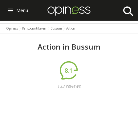
Menu
Opiness
Kantoorartikelen
Bussum
Action
Action in Bussum
8.1
133 reviews