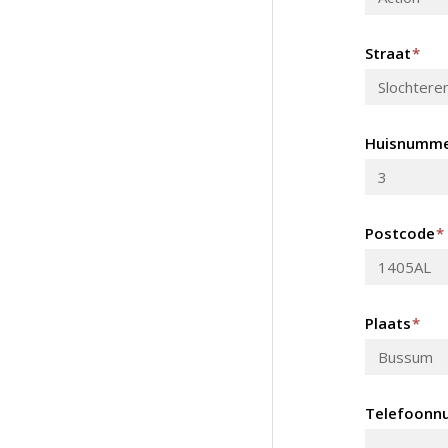
Straat
*
Huisnumm
Postcode
*
Plaats
*
Telefoonn