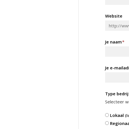
Website
Je naam
*
Je e-mailad
Type bedrij
Selecteer we
Lokaal
(l
Regiona