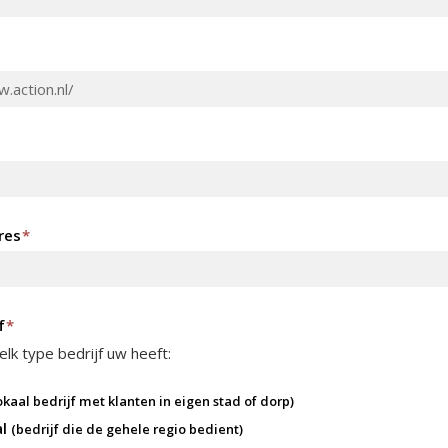
res
*
f
*
lk type bedrijf uw heeft:
okaal bedrijf met klanten in eigen stad of dorp)
al
(bedrijf die de gehele regio bedient)