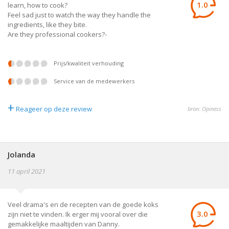
1.0
learn, how to cook?
Feel sad just to watch the way they handle the
ingredients, like they bite.
Are they professional cookers?-
prijs/kwaliteit verhouding
service van de medewerkers
+
Reageer op deze review
bron: Opiness
Jolanda
11 april 2021
Veel drama's en de recepten van de goede koks
3.0
zijn niet te vinden. Ik erger mij vooral over die
gemakkelijke maaltijden van Danny.