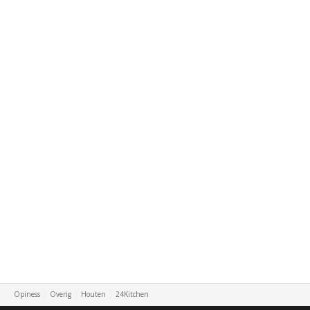
Opiness
Overig
Houten
24Kitchen