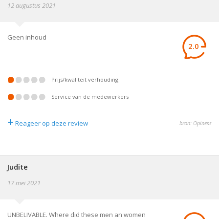
12 augustus 2021
Geen inhoud
2.0
prijs/kwaliteit verhouding
service van de medewerkers
+
Reageer op deze review
bron: Opiness
Judite
17 mei 2021
UNBELIVABLE. Where did these men an women