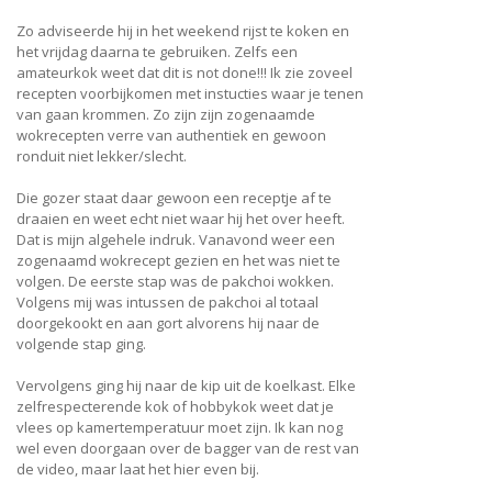
Zo adviseerde hij in het weekend rijst te koken en
het vrijdag daarna te gebruiken. Zelfs een
amateurkok weet dat dit is not done!!! Ik zie zoveel
recepten voorbijkomen met instucties waar je tenen
van gaan krommen. Zo zijn zijn zogenaamde
wokrecepten verre van authentiek en gewoon
ronduit niet lekker/slecht.
Die gozer staat daar gewoon een receptje af te
draaien en weet echt niet waar hij het over heeft.
Dat is mijn algehele indruk. Vanavond weer een
zogenaamd wokrecept gezien en het was niet te
volgen. De eerste stap was de pakchoi wokken.
Volgens mij was intussen de pakchoi al totaal
doorgekookt en aan gort alvorens hij naar de
volgende stap ging.
Vervolgens ging hij naar de kip uit de koelkast. Elke
zelfrespecterende kok of hobbykok weet dat je
vlees op kamertemperatuur moet zijn. Ik kan nog
wel even doorgaan over de bagger van de rest van
de video, maar laat het hier even bij.