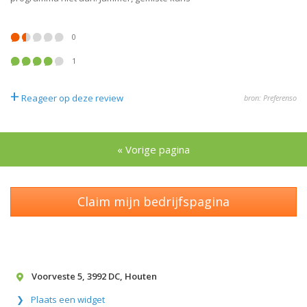
0
1
+
Reageer op deze review
bron: Preferenso
« Vorige pagina
Claim mijn bedrijfspagina
Voorveste 5
,
3992 DC
,
Houten
Plaats een widget