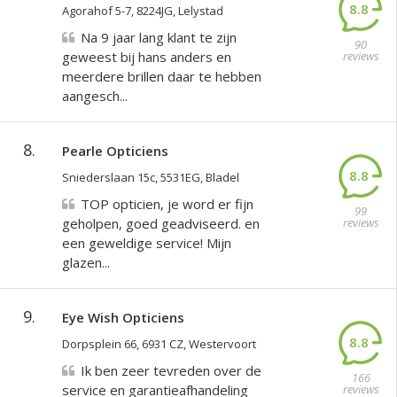
8.8
Agorahof 5-7, 8224JG, Lelystad
Na 9 jaar lang klant te zijn
90
geweest bij hans anders en
reviews
meerdere brillen daar te hebben
aangesch...
8.
Pearle Opticiens
8.8
Sniederslaan 15c, 5531EG, Bladel
TOP opticien, je word er fijn
99
geholpen, goed geadviseerd. en
reviews
een geweldige service! Mijn
glazen...
9.
Eye Wish Opticiens
8.8
Dorpsplein 66, 6931 CZ, Westervoort
Ik ben zeer tevreden over de
166
service en garantieafhandeling
reviews