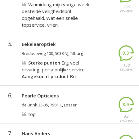
Vanmiddag mijn vorige week
366
bestelde veiligheidsbril
reviews
opgehaald. Wat een snelle
topservice, vrien...
5.
Eekelaaroptiek
9.3
Bredaseweg 100, 5038 NJ, Tilburg
Sterke punten
Erg veel
150
ervaring, persoonlijke service
reviews
Aangekocht product
Bril...
6.
Pearle Opticiens
8.9
de Brink 33-35, 7581JC, Losser
top
64
reviews
7.
Hans Anders