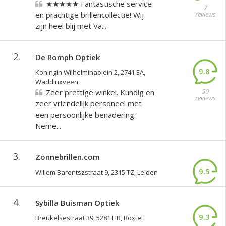
★★★★★ Fantastische service
7
en prachtige brillencollectie! Wij
reviews
zijn heel blij met Va...
2.
De Romph Optiek
9.8
Koningin Wilhelminaplein 2, 2741 EA,
Waddinxveen
50
Zeer prettige winkel. Kundig en
reviews
zeer vriendelijk personeel met
een persoonlijke benadering.
Neme...
3.
Zonnebrillen.com
9.5
Willem Barentszstraat 9, 2315 TZ, Leiden
2446
reviews
4.
Sybilla Buisman Optiek
9.3
Breukelsestraat 39, 5281 HB, Boxtel