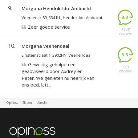
9.
Morgana Hendrik-Ido-Ambacht
8.8
Veersedijk 89, 3341LL, Hendrik-Ido-Ambacht
Zeer goede service
1498
reviews
10.
Morgana Veenendaal
8.8
Einsteinstraat 1, 3902HN, Veenendaal
Geweldig geholpen en
763
geadviseerd door Audrey en
reviews
Peter. We genieten nu heerlijk van
ons bed, latt...
Opiness
Slapen
Utrecht