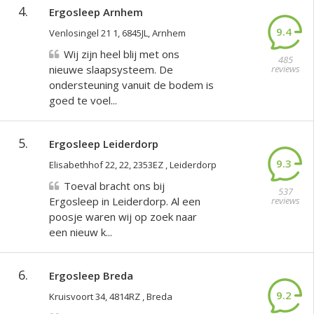
4.
Ergosleep Arnhem
9.4
Venlosingel 21 1, 6845JL, Arnhem
Wij zijn heel blij met ons
485
nieuwe slaapsysteem. De
reviews
ondersteuning vanuit de bodem is
goed te voel...
5.
Ergosleep Leiderdorp
9.3
Elisabethhof 22, 22, 2353EZ , Leiderdorp
Toeval bracht ons bij
537
Ergosleep in Leiderdorp. Al een
reviews
poosje waren wij op zoek naar
een nieuw k...
6.
Ergosleep Breda
9.2
Kruisvoort 34, 4814RZ , Breda