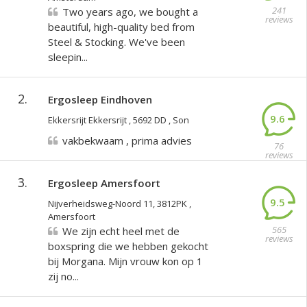
241
Two years ago, we bought a
reviews
beautiful, high-quality bed from
Steel & Stocking. We've been
sleepin...
2.
Ergosleep Eindhoven
9.6
Ekkersrijt Ekkersrijt , 5692 DD , Son
vakbekwaam , prima advies
76
reviews
3.
Ergosleep Amersfoort
9.5
Nijverheidsweg-Noord 11, 3812PK ,
Amersfoort
565
We zijn echt heel met de
reviews
boxspring die we hebben gekocht
bij Morgana. Mijn vrouw kon op 1
zij no...