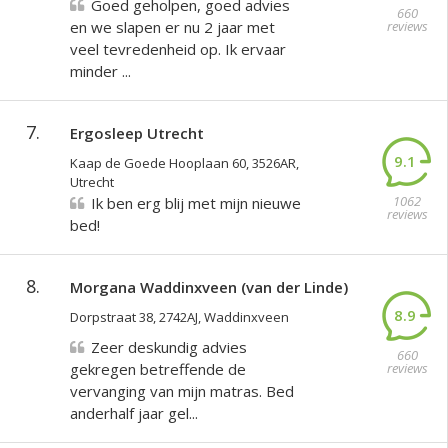
Goed geholpen, goed advies
660
en we slapen er nu 2 jaar met
reviews
veel tevredenheid op. Ik ervaar
minder ...
7.
Ergosleep Utrecht
9.1
Kaap de Goede Hooplaan 60, 3526AR,
Utrecht
1062
Ik ben erg blij met mijn nieuwe
reviews
bed!
8.
Morgana Waddinxveen (van der Linde)
8.9
Dorpstraat 38, 2742AJ, Waddinxveen
Zeer deskundig advies
660
gekregen betreffende de
reviews
vervanging van mijn matras. Bed
anderhalf jaar gel...