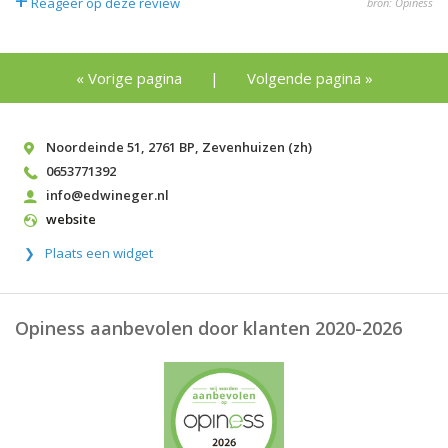
+
Reageer op deze review
bron: Opiness
« Vorige pagina
|
Volgende pagina »
Noordeinde 51
,
2761 BP
,
Zevenhuizen (zh)
0653771392
info@edwineger.nl
website
Plaats een widget
Opiness aanbevolen door klanten 2020-2026