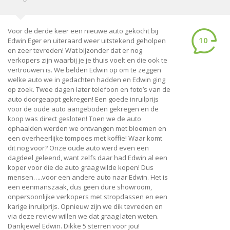
Voor de derde keer een nieuwe auto gekocht bij
10
Edwin Eger en uiteraard weer uitstekend geholpen
en zeer tevreden! Wat bijzonder dat er nog
verkopers zijn waarbij je je thuis voelt en die ook te
vertrouwen is. We belden Edwin op om te zeggen
welke auto we in gedachten hadden en Edwin ging
op zoek. Twee dagen later telefoon en foto’s van de
auto doorgeappt gekregen! Een goede inruilprijs
voor de oude auto aangeboden gekregen en de
koop was direct gesloten! Toen we de auto
ophaalden werden we ontvangen met bloemen en
een overheerlijke tompoes met koffie! Waar komt
dit nog voor? Onze oude auto werd even een
dagdeel geleend, want zelfs daar had Edwin al een
koper voor die de auto graag wilde kopen! Dus
mensen…..voor een andere auto naar Edwin. Het is
een eenmanszaak, dus geen dure showroom,
onpersoonlijke verkopers met stropdassen en een
karige inruilprijs. Opnieuw zijn we dik tevreden en
via deze review willen we dat graag laten weten.
Dankjewel Edwin. Dikke 5 sterren voor jou!