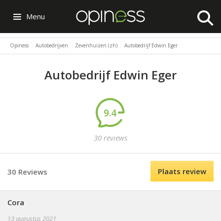
Menu
Opiness
Autobedrijven
Zevenhuizen (zh)
Autobedrijf Edwin Eger
Autobedrijf Edwin Eger
9.4
30 reviews
Plaats review
30 Reviews
Cora
13 augustus 2021