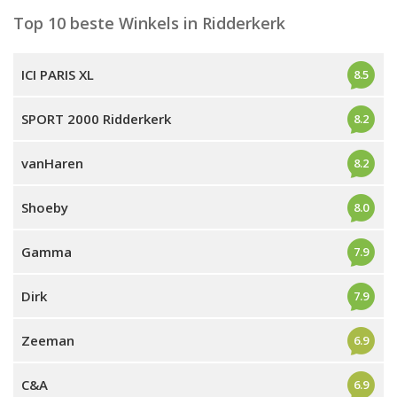
Top 10 beste Winkels in Ridderkerk
ICI PARIS XL
8.5
SPORT 2000 Ridderkerk
8.2
vanHaren
8.2
Shoeby
8.0
Gamma
7.9
Dirk
7.9
Zeeman
6.9
C&A
6.9