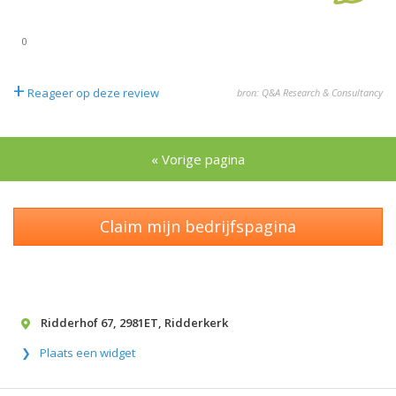
0
+
Reageer op deze review
bron: Q&A Research & Consultancy
« Vorige pagina
Claim mijn bedrijfspagina
Ridderhof 67
,
2981ET
,
Ridderkerk
Plaats een widget