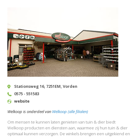
Stationsweg 16
,
7251EM
,
Vorden
0575 - 551583
website
Welkoop is onderdeel van
Welkoop (alle filialen)
Om mensen te kunnen laten genieten van tuin & dier biedt
Welkoop producten en diensten aan, waarmee zij hun tuin & dier
optimaal kunnen verzorgen. De winkels brengen een uitgekiend en