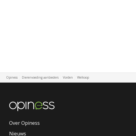
Opiness
Dierenvoeding aanbieders
Vorden
Welkoop
Over Opiness
Nieuws