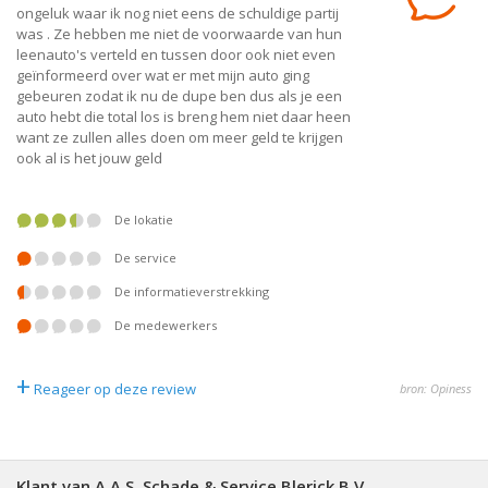
ongeluk waar ik nog niet eens de schuldige partij
was . Ze hebben me niet de voorwaarde van hun
leenauto's verteld en tussen door ook niet even
geïnformeerd over wat er met mijn auto ging
gebeuren zodat ik nu de dupe ben dus als je een
auto hebt die total los is breng hem niet daar heen
want ze zullen alles doen om meer geld te krijgen
ook al is het jouw geld
De lokatie
De service
De informatieverstrekking
De medewerkers
+
Reageer op deze review
bron: Opiness
Klant van A.A.S. Schade & Service Blerick B.V.