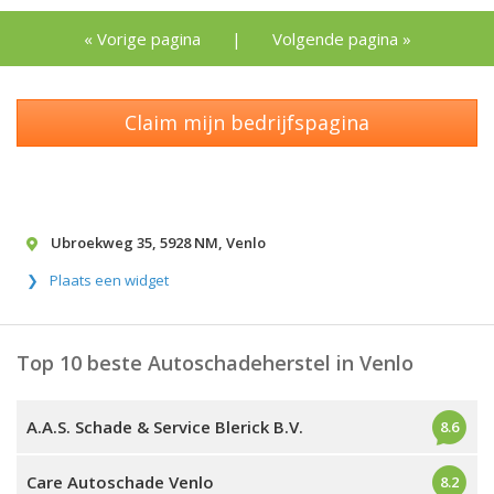
« Vorige pagina
|
Volgende pagina »
Claim mijn bedrijfspagina
Ubroekweg 35
,
5928 NM
,
Venlo
Plaats een widget
Top 10 beste Autoschadeherstel in Venlo
A.A.S. Schade & Service Blerick B.V.
8.6
Care Autoschade Venlo
8.2