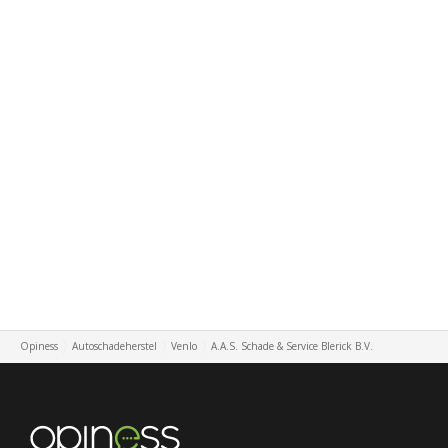
Opiness
Autoschadeherstel
Venlo
A.A.S. Schade & Service Blerick B.V.