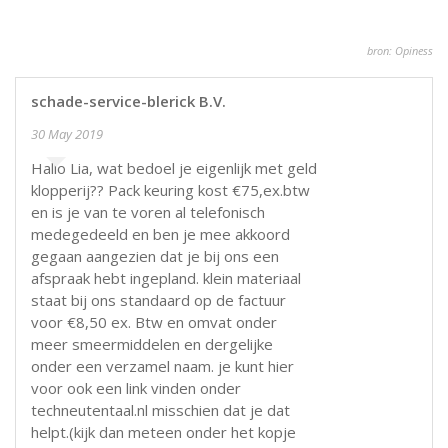
bron: Opiness
schade-service-blerick B.V.
30 May 2019
Hallo Lia, wat bedoel je eigenlijk met geld
klopperij?? Pack keuring kost €75,ex.btw
en is je van te voren al telefonisch
medegedeeld en ben je mee akkoord
gegaan aangezien dat je bij ons een
afspraak hebt ingepland. klein materiaal
staat bij ons standaard op de factuur
voor €8,50 ex. Btw en omvat onder
meer smeermiddelen en dergelijke
onder een verzamel naam. je kunt hier
voor ook een link vinden onder
techneutentaal.nl misschien dat je dat
helpt.(kijk dan meteen onder het kopje