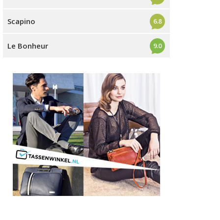
Scapino
6.8
Le Bonheur
9.0