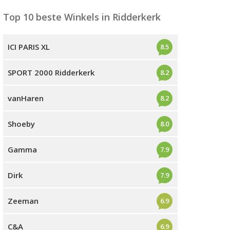
Top 10 beste Winkels in Ridderkerk
ICI PARIS XL
8.5
SPORT 2000 Ridderkerk
8.2
vanHaren
8.2
Shoeby
8.0
Gamma
7.9
Dirk
7.9
Zeeman
6.9
C&A
6.9