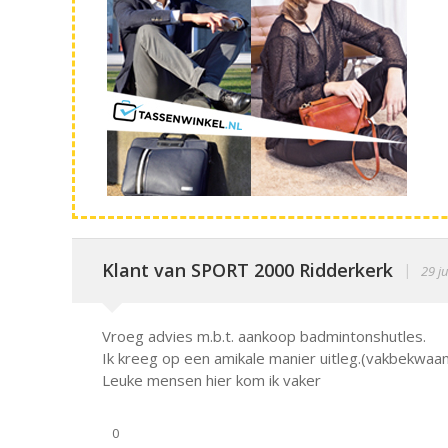
Klant van SPORT 2000 Ridderkerk
|
29 ju
Vroeg advies m.b.t. aankoop badmintonshutles.
Ik kreeg op een amikale manier uitleg.(vakbekwaa
Leuke mensen hier kom ik vaker
0