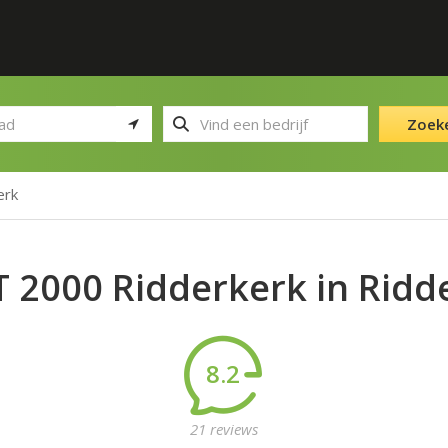
Zoek
erk
 2000 Ridderkerk in Ridd
8.2
21 reviews