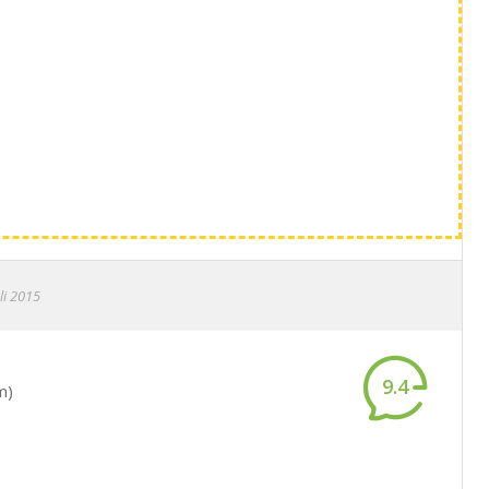
li 2015
9.4
m)