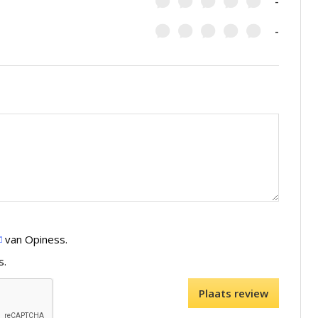
-
-
van Opiness.
s.