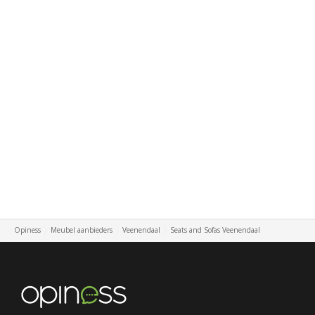
Opiness
Meubel aanbieders
Veenendaal
Seats and Sofas Veenendaal