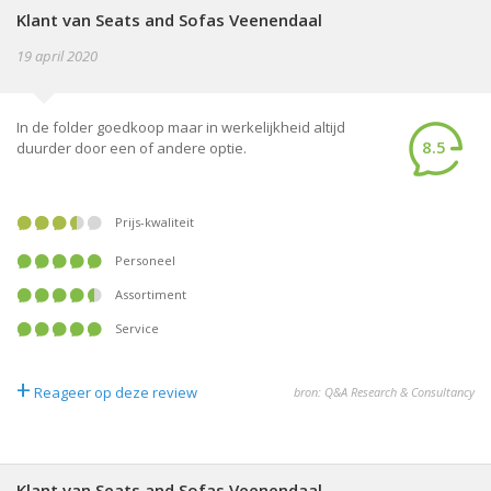
Klant van Seats and Sofas Veenendaal
19 april 2020
In de folder goedkoop maar in werkelijkheid altijd
8.5
duurder door een of andere optie.
Prijs-kwaliteit
Personeel
Assortiment
Service
+
Reageer op deze review
bron: Q&A Research & Consultancy
Klant van Seats and Sofas Veenendaal