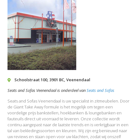
Schoolstraat 100
,
3901 BC
,
Veenendaal
Seats and Sofas Veenendaal is onderdeel van
Seats and Sofas
Seats and Sofas Veenendaal is uw specialist in zitmeubelen. Door
de Giant Take Away formule is het mogelijk om tegen een
voordelige prijs bankstellen, hoekbanken & loungebanken en
fauteuils direct uit voorraad te leveren. Onze collectie wordt
continu aangepast naar de laatste trends en is verkrijgbaar in een
tal van bekledingssoorten en kleuren. Wij zijn erg benieuwd naar
uw reviews en staan open voor uw klachten, zodat wij onszelf