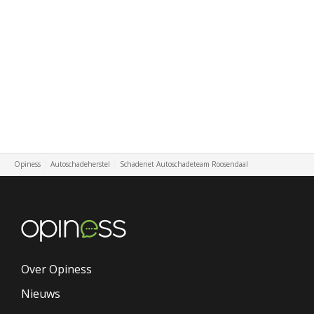
Opiness
Autoschadeherstel
Schadenet Autoschadeteam Roosendaal
Over Opiness
Nieuws