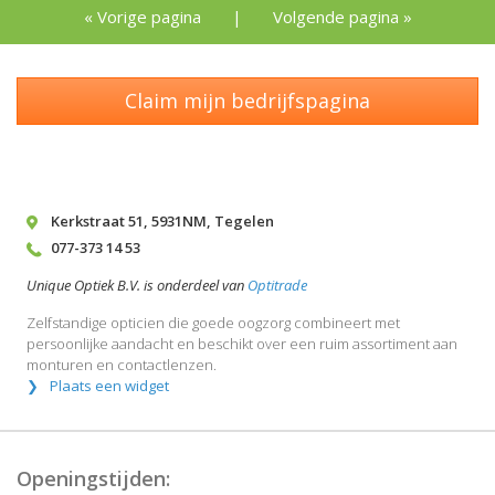
« Vorige pagina
|
Volgende pagina »
Claim mijn bedrijfspagina
Kerkstraat 51
,
5931NM
,
Tegelen
077-373 14 53
Unique Optiek B.V. is onderdeel van
Optitrade
Zelfstandige opticien die goede oogzorg combineert met
persoonlijke aandacht en beschikt over een ruim assortiment aan
monturen en contactlenzen.
Plaats een widget
Openingstijden: