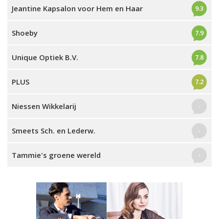
Jeantine Kapsalon voor Hem en Haar
9.3
Shoeby
7.9
Unique Optiek B.V.
7.8
PLUS
7.2
Niessen Wikkelarij
-
Smeets Sch. en Lederw.
-
Tammie's groene wereld
-