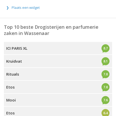
Plaats een widget
Top 10 beste Drogisterijen en parfumerie
zaken in Wassenaar
ICI PARIS XL
8.7
Kruidvat
8.1
Rituals
7.8
Etos
7.8
Mooi
7.6
Etos
6.4