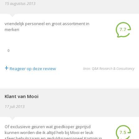
15 augustus 2013
vriendelijk personeel en groot assortiment in
7.7
merken
0
+
Reageer op deze review
bron: Q&A Research & Consultancy
Klant van Mooi
17 juli 2013
Of exclusieve geuren wat goedkoper geprijsd
7.5
kunnen worden die ik altijd heb bij Mooi er leuk
sfeer behulpzaam en geduldig personeel.Kortom in