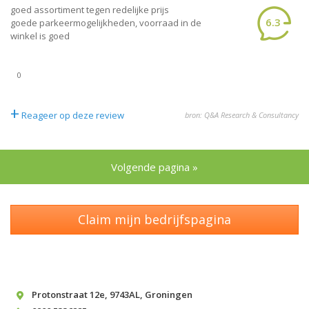
goed assortiment tegen redelijke prijs
6.3
goede parkeermogelijkheden, voorraad in de
winkel is goed
0
+
Reageer op deze review
bron: Q&A Research & Consultancy
Volgende pagina »
Claim mijn bedrijfspagina
Protonstraat 12e
,
9743AL
,
Groningen