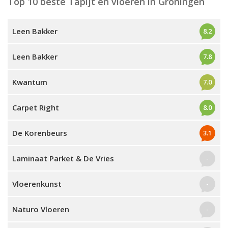
Top 10 beste Tapijt en vloeren in Groningen
Leen Bakker
8.2
Leen Bakker
7.8
Kwantum
7.0
Carpet Right
8.0
De Korenbeurs
3.1
Laminaat Parket & De Vries
-
Vloerenkunst
-
Naturo Vloeren
-