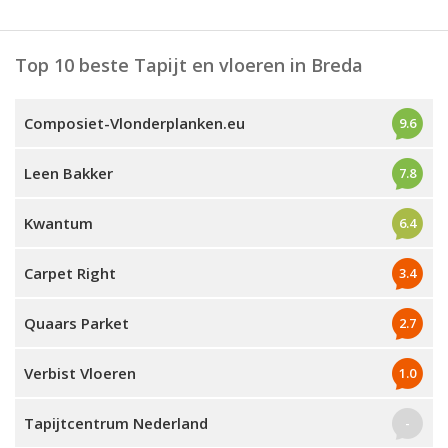
Top 10 beste Tapijt en vloeren in Breda
Composiet-Vlonderplanken.eu
9.6
Leen Bakker
7.8
Kwantum
6.4
Carpet Right
3.4
Quaars Parket
2.7
Verbist Vloeren
1.0
Tapijtcentrum Nederland
-