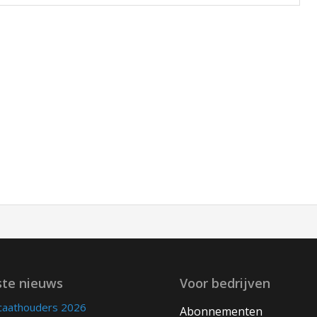
ste nieuws
Voor bedrijven
icaathouders 2026
Abonnementen