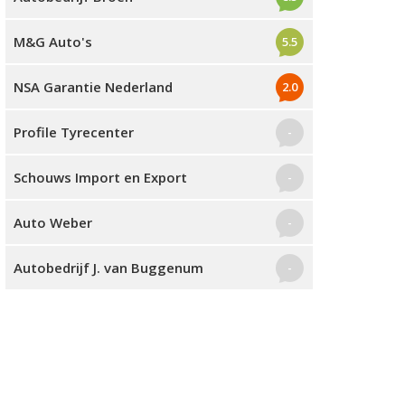
M&G Auto's
5.5
NSA Garantie Nederland
2.0
Profile Tyrecenter
-
Schouws Import en Export
-
Auto Weber
-
Autobedrijf J. van Buggenum
-