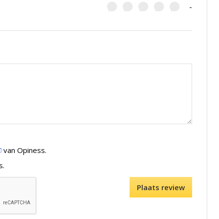
-
van Opiness.
s.