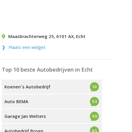
Maasbrachterweg 25
,
6101 AX
,
Echt
Plaats een widget
Top 10 beste Autobedrijven in Echt
Koenen`s Autobedrijf
10
Auto BEMA
9.3
Garage Jan Welters
9.0
Autobedrijf Broen
8.5