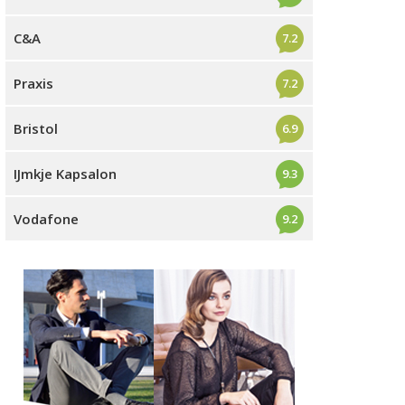
C&A
7.2
Praxis
7.2
Bristol
6.9
IJmkje Kapsalon
9.3
Vodafone
9.2