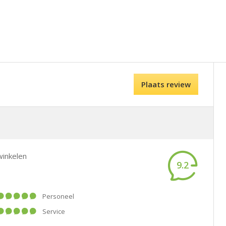
Plaats review
winkelen
9.2
Personeel
Service