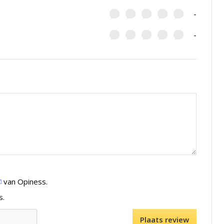
-
-
van Opiness.
s.