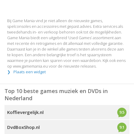
Bij Game Mania vind je niet alleen de nieuwste games,
spelconsoles en accessoires met gepast advies. Extra services als
tweedehands in- en verkoop behoren ook tot de mogelijkheden.
Game Mania biedt een uitgebreid ‘Used Games’ assortiment aan
met recente én retrogames en dit allemaal met volledige garantie.
Daarnaast kan je in de winkel alle games testen alvorens deze aan
te kopen. Een andere belangrijke troef is het spaarsysteem
waarmee je punten kan sparen voor een waardebon. Kijk ook eens
op www.gamemania.eu voor de nieuwste releases.
Plaats een widget
Top 10 beste games muziek en DVDs in
Nederland
Koffievergelijk.nl
9.5
DvdBoxShop.nl
9.1