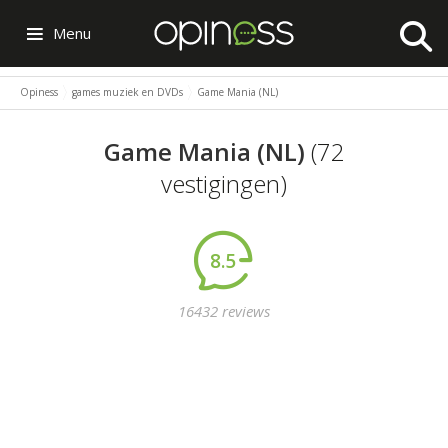
Menu
Opiness
games muziek en DVDs
Game Mania (NL)
Game Mania (NL)
(72
vestigingen)
8.5
16432 reviews