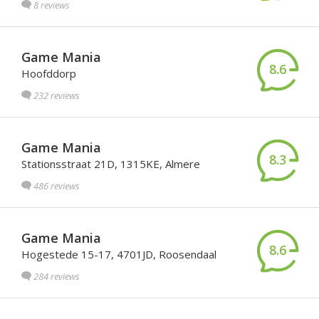
8 reviews
Game Mania
8.6
Hoofddorp
232 reviews
Game Mania
8.3
Stationsstraat 21D, 1315KE, Almere
486 reviews
Game Mania
8.6
Hogestede 15-17, 4701JD, Roosendaal
284 reviews