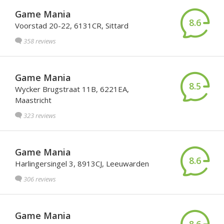
Game Mania
8.6
Voorstad 20-22, 6131CR, Sittard
358 reviews
Game Mania
8.5
Wycker Brugstraat 11B, 6221EA,
Maastricht
323 reviews
Game Mania
8.6
Harlingersingel 3, 8913CJ, Leeuwarden
306 reviews
Game Mania