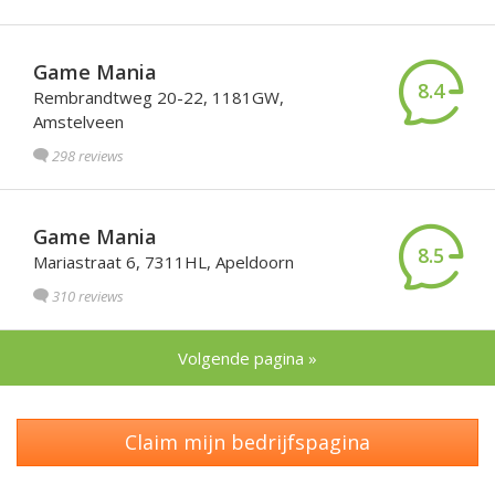
Game Mania
8.4
Rembrandtweg 20-22, 1181GW,
Amstelveen
298 reviews
Game Mania
8.5
Mariastraat 6, 7311HL, Apeldoorn
310 reviews
Volgende pagina »
Claim mijn bedrijfspagina