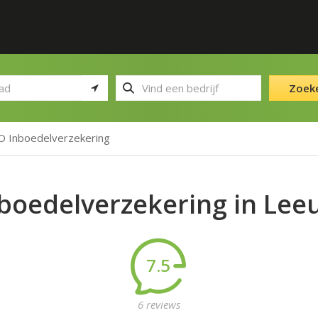
Zoek
 Inboedelverzekering
boedelverzekering in Le
7.5
6 reviews