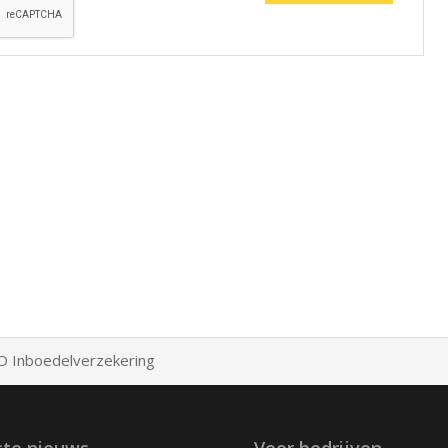
 Inboedelverzekering
ste nieuws
Voor bedrijven