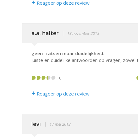
+
Reageer op deze review
a.a. halter
|
18 november 2013
geen fratsen maar duidelijkheid.
juiste en duidelijke antwoorden op vragen, zowel te
0
+
Reageer op deze review
levi
|
17 mei 2013