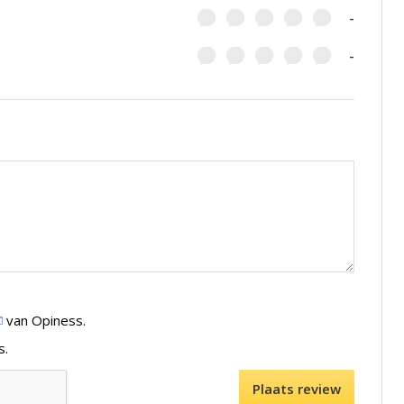
-
-
van Opiness.
s.