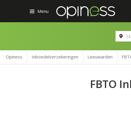
Menu
Opiness
Inboedelverzekeringen
Leeuwarden
FBTO
FBTO In