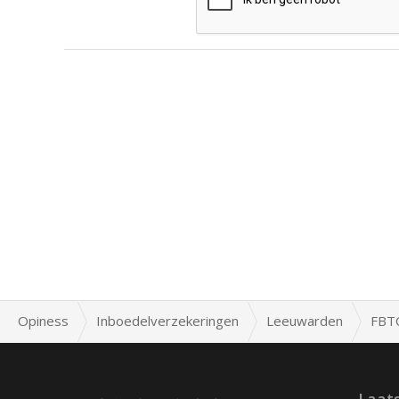
Opiness
Inboedelverzekeringen
Leeuwarden
FBTO
Laat