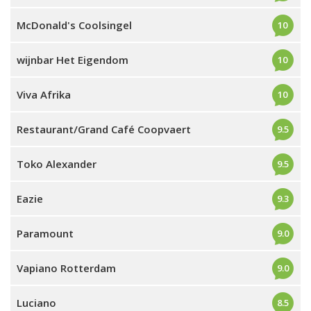
McDonald's Coolsingel
10
wijnbar Het Eigendom
10
Viva Afrika
10
Restaurant/Grand Café Coopvaert
9.5
Toko Alexander
9.5
Eazie
9.3
Paramount
9.0
Vapiano Rotterdam
9.0
Luciano
8.5