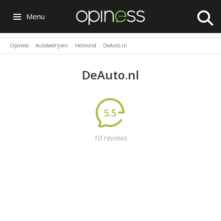
Menu
Opiness
Autobedrijven
Helmond
DeAuto.nl
DeAuto.nl
5.5
10 reviews