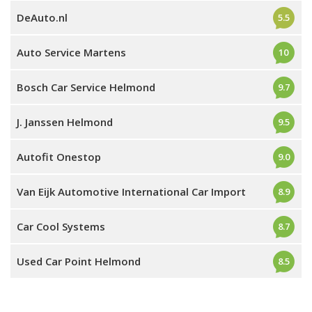
DeAuto.nl
5.5
Auto Service Martens
10
Bosch Car Service Helmond
9.7
J. Janssen Helmond
9.5
Autofit Onestop
9.0
Van Eijk Automotive International Car Import
8.9
Car Cool Systems
8.7
Used Car Point Helmond
8.5