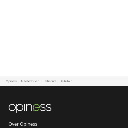
Opiness
Autobedrijven
Helmond
DeAuto.nl
Over Opiness