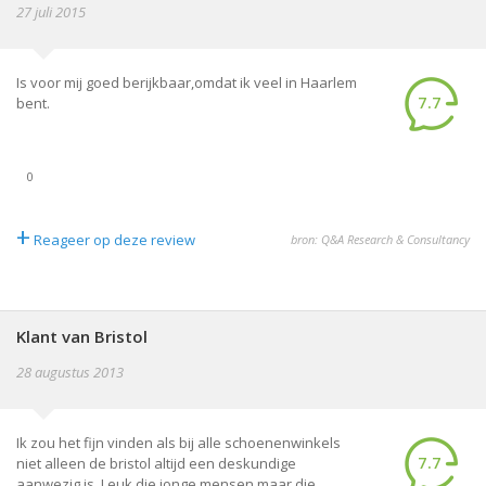
27 juli 2015
Is voor mij goed berijkbaar,omdat ik veel in Haarlem
7.7
bent.
0
+
Reageer op deze review
bron: Q&A Research & Consultancy
Klant van Bristol
28 augustus 2013
Ik zou het fijn vinden als bij alle schoenenwinkels
7.7
niet alleen de bristol altijd een deskundige
aanwezig is. Leuk die jonge mensen maar die