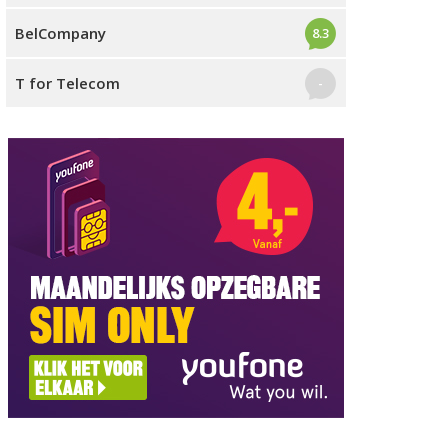
BelCompany
8.3
T for Telecom
-