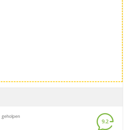
d geholpen
9.2