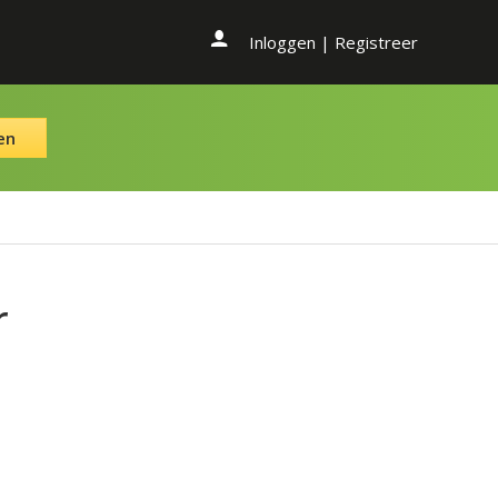
Inloggen
|
Registreer
en
r