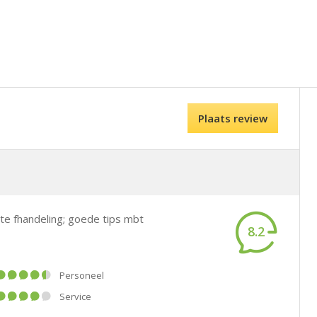
Plaats review
nte fhandeling; goede tips mbt
8.2
Personeel
Service