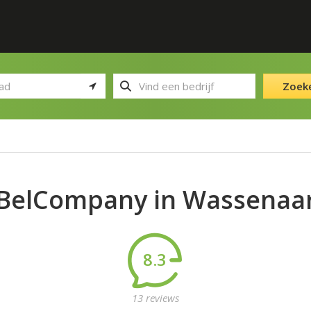
Zoek
BelCompany in Wassenaa
8.3
13 reviews