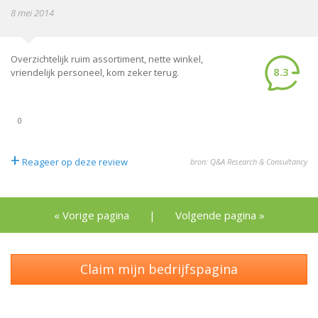
8 mei 2014
Overzichtelijk ruim assortiment, nette winkel,
8.3
vriendelijk personeel, kom zeker terug.
0
+
Reageer op deze review
bron: Q&A Research & Consultancy
« Vorige pagina
|
Volgende pagina »
Claim mijn bedrijfspagina