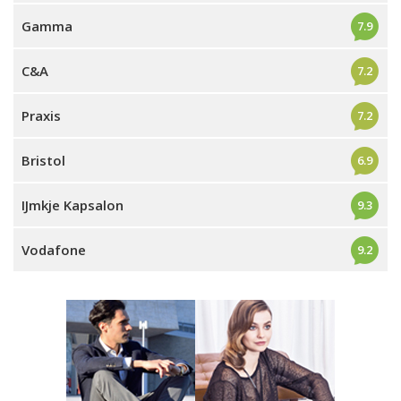
Gamma
7.9
C&A
7.2
Praxis
7.2
Bristol
6.9
IJmkje Kapsalon
9.3
Vodafone
9.2