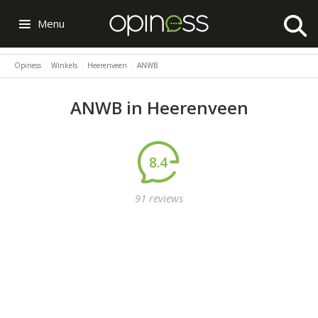
Menu
Opiness
Winkels
Heerenveen
ANWB
ANWB in Heerenveen
8.4
91 reviews