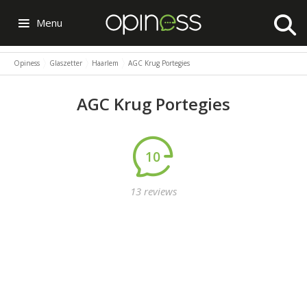
Menu
Opiness
Glaszetter
Haarlem
AGC Krug Portegies
AGC Krug Portegies
10
13 reviews