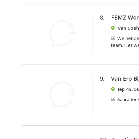
8.
FEMZ Work
Van Coeh
We hebben
team. Het wa
9.
Van Erp B
Iep 43, 5
Aanrader v