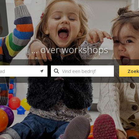
... over workshops
Zoek