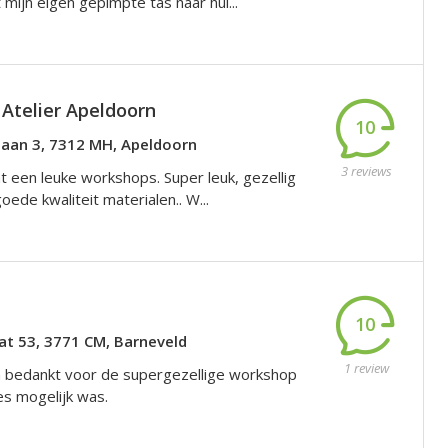
mijn eigen gepimpte tas naar hui...
Atelier Apeldoorn
10
laan 3, 7312 MH, Apeldoorn
3 reviews
t een leuke workshops. Super leuk, gezellig
oede kwaliteit materialen.. W...
10
at 53, 3771 CM, Barneveld
1 review
 bedankt voor de supergezellige workshop
es mogelijk was.