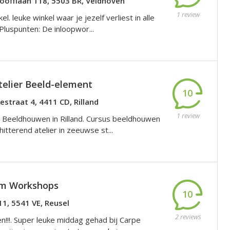
hoofflaan 118, 5503 BR, Veldhoven
1 review
el. leuke winkel waar je jezelf verliest in alle
Pluspunten: De inloopwor...
Atelier Beeld-element
10
estraat 4, 4411 CD, Rilland
1 review
Beeldhouwen in Rilland. Cursus beeldhouwen
hitterend atelier in zeeuwse st...
em Workshops
10
11, 5541 VE, Reusel
2 reviews
n!!!. Super leuke middag gehad bij Carpe