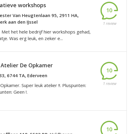
eatieve workshops
10
ster Van Heugtenlaan 95, 2911 HA,
rk aan den IJssel
1 review
 Met het hele bedrijf hier workshops gehad,
itje. Was erg leuk, en zeker e...
Atelier De Opkamer
10
33, 6744 TA, Ederveen
1 review
 Opkamer. Super leuk atelier !!. Pluspunten:
punten: Geen !.
10