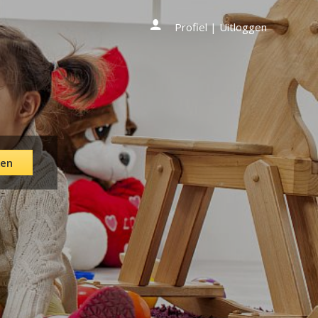
Profiel
|
Uitloggen
en