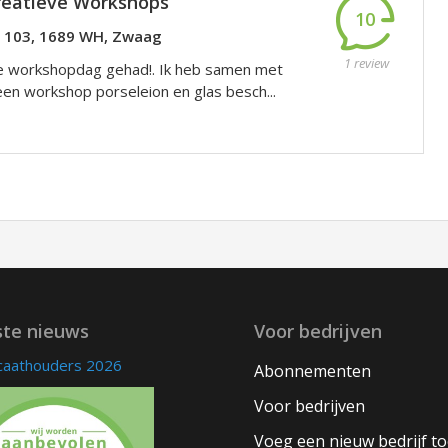
reatieve Workshops
10
f 103, 1689 WH, Zwaag
1 review
 workshopdag gehad!. Ik heb samen met
een workshop porseleion en glas besch...
ste nieuws
Voor bedrijven
icaathouders 2026
Abonnementen
Voor bedrijven
Voeg een nieuw bedrijf t