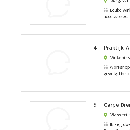
burg. v. 
Leuke wink
accessoires. 
4.
Praktijk-
Vinkeniss
Workshop 
gevolgd in sc
5.
Carpe Di
Vlassert 
Ik zeg doe