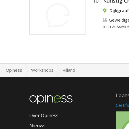
10.
Kunstig C
Dijkgraa
Geweldige
mijn zussen 
Opiness
Workshops
Rilland
Laat
Certif
Over Opiness
Nieuws