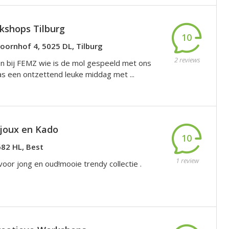
shops Tilburg
10
oornhof 4, 5025 DL, Tilburg
2 reviews
 bij FEMZ wie is de mol gespeeld met ons
s een ontzettend leuke middag met ...
ijoux en Kado
10
682 HL, Best
1 review
oor jong en oud!mooie trendy collectie .