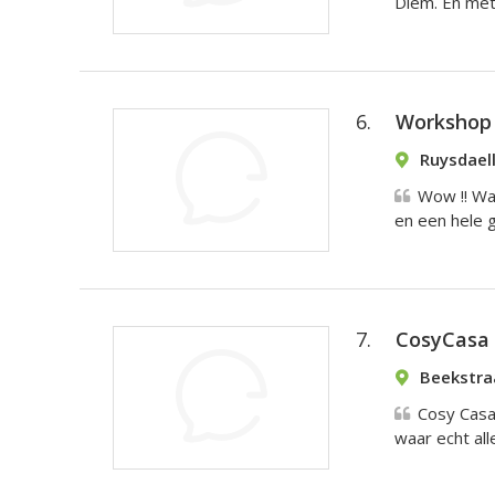
Diem. En met 
6.
Workshop 
Ruysdael
Wow !! Wa
en een hele g
7.
CosyCasa
Beekstra
Cosy Casa
waar echt all