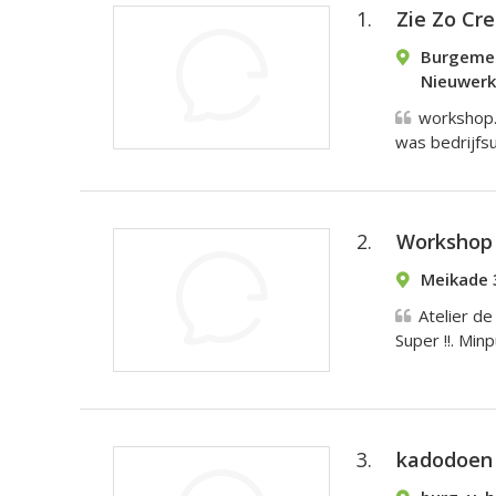
1.
Zie Zo Cr
Burgemee
Nieuwerke
workshop.
was bedrijfsu
2.
Workshop 
Meikade 
Atelier de
Super !!. Min
3.
kadodoen