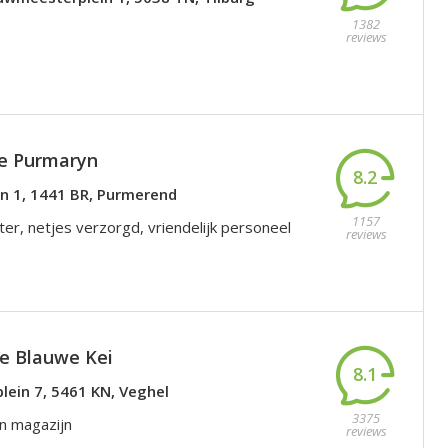
1382
reviews
e Purmaryn
8.2
n 1, 1441 BR, Purmerend
1157
er, netjes verzorgd, vriendelijk personeel
reviews
e Blauwe Kei
8.1
lein 7, 5461 KN, Veghel
3375
in magazijn
reviews