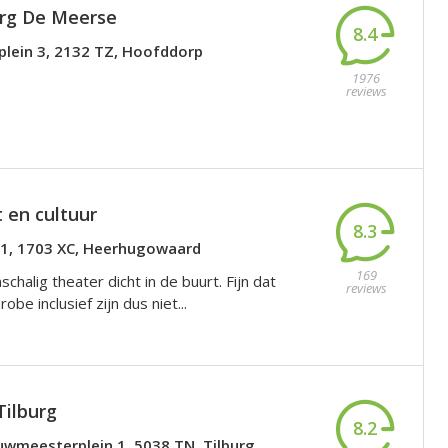
rg De Meerse
8.4
plein 3, 2132 TZ, Hoofddorp
1976
reviews
 en cultuur
8.3
n1, 1703 XC, Heerhugowaard
169
nschalig theater dicht in de buurt. Fijn dat
reviews
obe inclusief zijn dus niet...
Tilburg
8.2
uwmeesterplein 1, 5038 TN, Tilburg