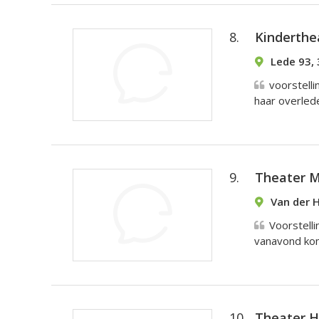
8.
Kinderthe
Lede 93,
voorstell
haar overlede
9.
Theater 
Van der 
Voorstelli
vanavond kome
10.
Theater H