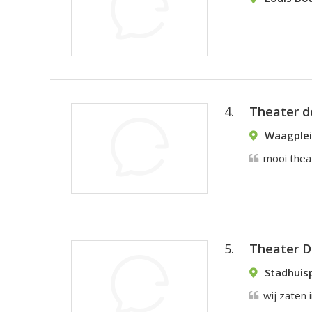
4.
Theater d
Waagplei
mooi theat
5.
Theater D
Stadhuisp
wij zaten 