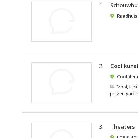
1.
Schouwbu
Raadhuis
2.
Cool kunst
Coolplei
Mooi, klei
prijzen garder
3.
Theaters 
Louis Bo