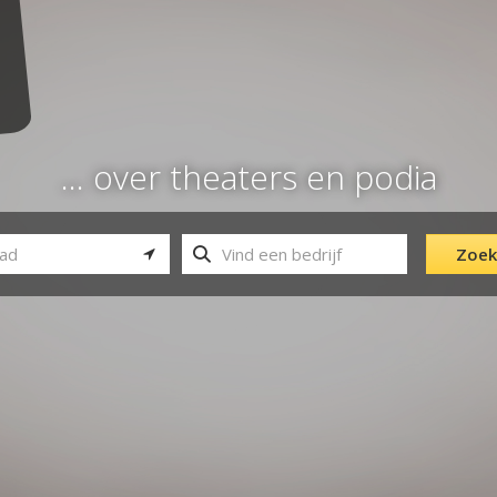
... over theaters en podia
Zoek