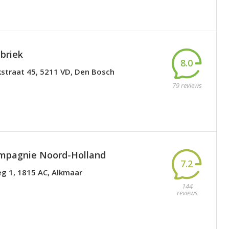
briek
8.0
kstraat 45, 5211 VD, Den Bosch
79 reviews
mpagnie Noord-Holland
7.2
g 1, 1815 AC, Alkmaar
144
reviews