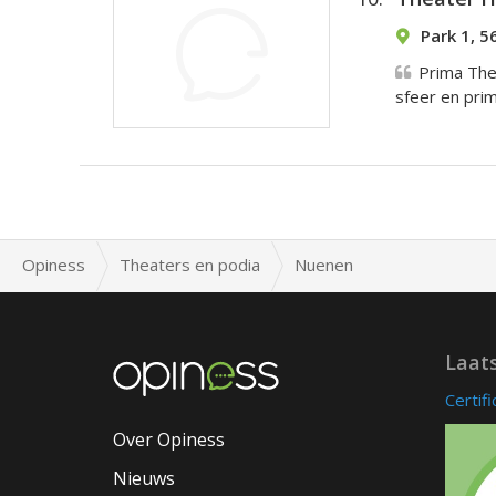
Park 1, 
Prima The
sfeer en prim
Opiness
Theaters en podia
Nuenen
Laat
Certif
Over Opiness
Nieuws