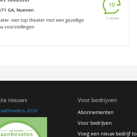
10
5671 GA, Nuenen
1 review
ater. een top theater met een gezellige
a voorstellingen
ste nieuws
Voor bedrijven
icaathouders 2026
Abonnementen
Voor bedrijven
Voeg een nieuw bedrijf t