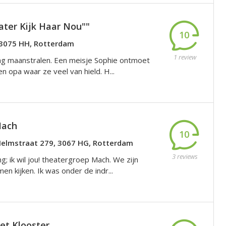
ater Kijk Haar Nou""
10
 3075 HH, Rotterdam
1 review
ing maanstralen. Een meisje Sophie ontmoet
n opa waar ze veel van hield. H...
Mach
10
Helmstraat 279, 3067 HG, Rotterdam
3 reviews
ng; ik wil jou! theatergroep Mach. We zijn
n kijken. Ik was onder de indr...
et Klooster