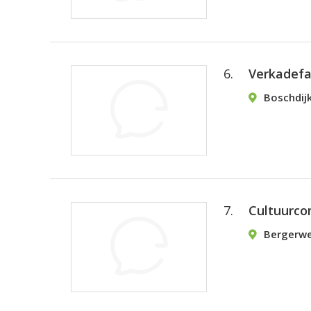
6.
Verkadefa
Boschdij
7.
Cultuurco
Bergerwe