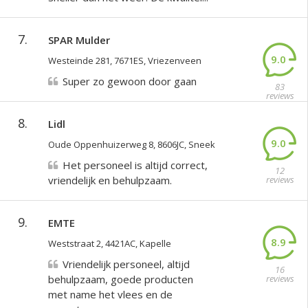
7.
SPAR Mulder
9.0
Westeinde 281, 7671ES, Vriezenveen
Super zo gewoon door gaan
83
reviews
8.
Lidl
9.0
Oude Oppenhuizerweg 8, 8606JC, Sneek
Het personeel is altijd correct,
12
vriendelijk en behulpzaam.
reviews
9.
EMTE
8.9
Weststraat 2, 4421AC, Kapelle
Vriendelijk personeel, altijd
16
behulpzaam, goede producten
reviews
met name het vlees en de