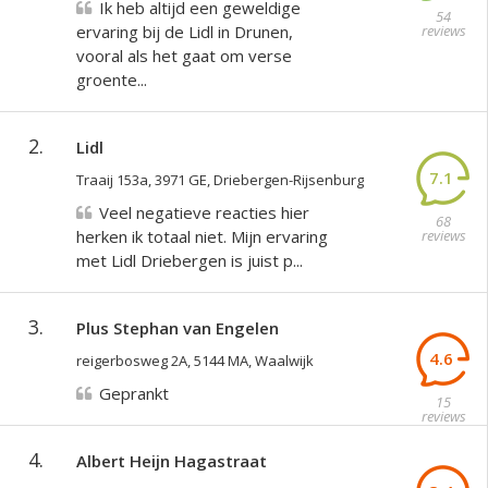
Ik heb altijd een geweldige
54
ervaring bij de Lidl in Drunen,
reviews
vooral als het gaat om verse
groente...
2.
Lidl
7.1
Traaij 153a, 3971 GE, Driebergen-Rijsenburg
Veel negatieve reacties hier
68
herken ik totaal niet. Mijn ervaring
reviews
met Lidl Driebergen is juist p...
3.
Plus Stephan van Engelen
4.6
reigerbosweg 2A, 5144 MA, Waalwijk
Geprankt
15
reviews
4.
Albert Heijn Hagastraat