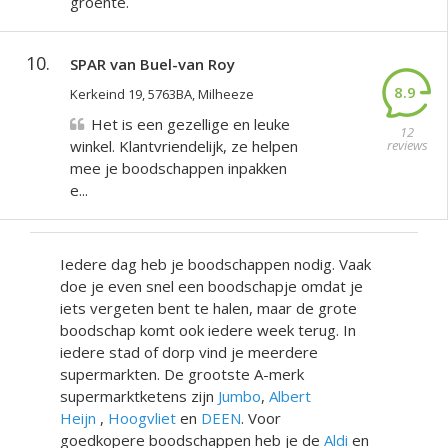
groente.
10.
SPAR van Buel-van Roy
8.9
Kerkeind 19, 5763BA, Milheeze
Het is een gezellige en leuke
12
winkel. Klantvriendelijk, ze helpen
reviews
mee je boodschappen inpakken
e...
Iedere dag heb je boodschappen nodig. Vaak
doe je even snel een boodschapje omdat je
iets vergeten bent te halen, maar de grote
boodschap komt ook iedere week terug. In
iedere stad of dorp vind je meerdere
supermarkten. De grootste A-merk
supermarktketens zijn
Jumbo
,
Albert
Heijn
,
Hoogvliet
en
DEEN
. Voor
goedkopere boodschappen heb je de
Aldi
en