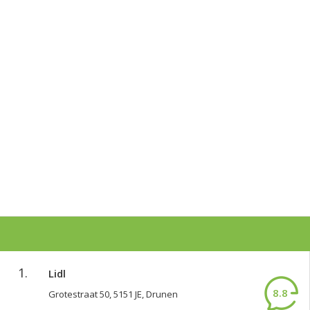
1.
Lidl
8.8
Grotestraat 50, 5151 JE, Drunen