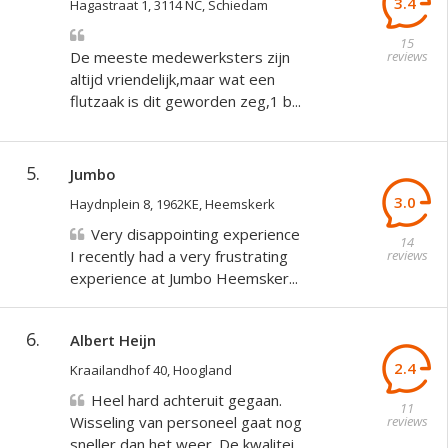
3.4
Hagastraat 1, 3114 NC, Schiedam
15
De meeste medewerksters zijn
reviews
altijd vriendelijk,maar wat een
flutzaak is dit geworden zeg,1 b...
5.
Jumbo
3.0
Haydnplein 8, 1962KE, Heemskerk
Very disappointing experience
14
I recently had a very frustrating
reviews
experience at Jumbo Heemsker...
6.
Albert Heijn
2.4
Kraailandhof 40, Hoogland
Heel hard achteruit gegaan.
11
Wisseling van personeel gaat nog
reviews
sneller dan het weer. De kwalitei...